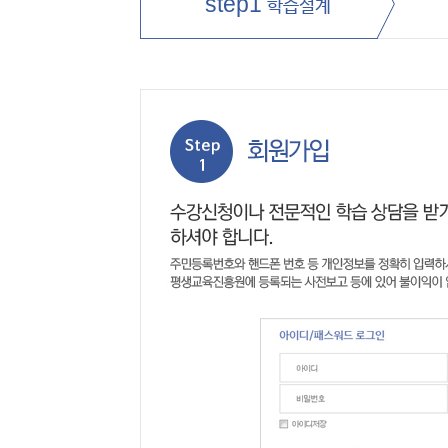
step1
학습설계