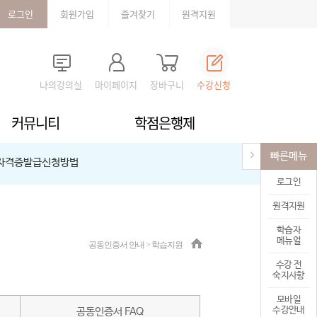
로그인
회원가입
즐겨찾기
원격지원
나의강의실
마이페이지
장바구니
수강신청
커뮤니티
학점은행제
빠른메뉴
자격증발급신청방법
로그인
원격지원
학습자
메뉴얼
공동인증서 안내 > 학습지원
수강 전
숙지사항
모바일
수강안내
공동인증서 FAQ