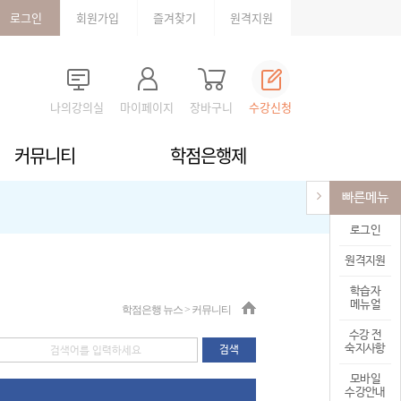
로그인
회원가입
즐겨찾기
원격지원
나의강의실
마이페이지
장바구니
수강신청
커뮤니티
학점은행제
빠른메뉴
로그인
원격지원
학습자
메뉴얼
학점은행 뉴스 > 커뮤니티
수강 전
숙지사항
검색
검색어를 입력하세요
모바일
수강안내