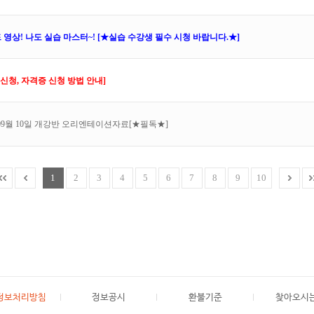
상! 나도 실습 마스터~! [★실습 수강생 필수 시청 바랍니다.★]
신청, 자격증 신청 방법 안내]
09월 10일 개강반 오리엔테이션자료[★필독★]
1
2
3
4
5
6
7
8
9
10
정보처리방침
정보공시
환불기준
찾아오시는